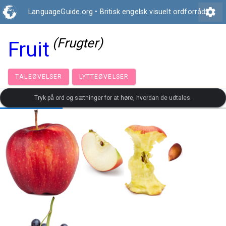
settings
LanguageGuide.org
•
Britisk engelsk visuelt ordforråd
(Frugter)
Fruit
TALEØVELSER
LYTTEØVELSER
Tryk på ord og sætninger for at høre, hvordan de udtales.