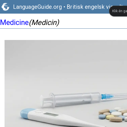
LanguageGuide.org
•
Britisk engelsk visuelt 
Klik én g
Medicine
(Medicin)