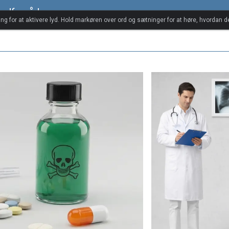
ordforråd
ang for at aktivere lyd. Hold markøren over ord og sætninger for at høre, hvordan d