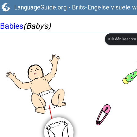
LanguageGuide.org
•
Brits-Engelse visuele 
Babies
(Baby's)
Klik één keer om