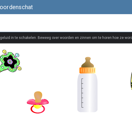
woordenschat
 geluid in te schakelen. Beweeg over woorden en zinnen om te horen hoe ze wor