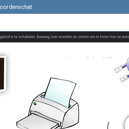
woordenschat
 geluid in te schakelen. Beweeg over woorden en zinnen om te horen hoe ze wor