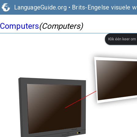
LanguageGuide.org
•
Brits-Engelse visuele 
Computers
(Computers)
Klik één keer om