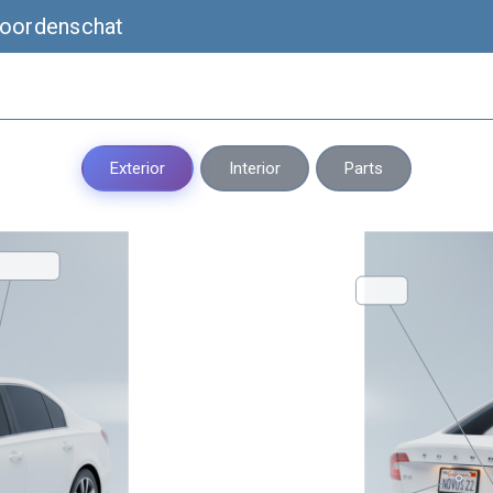
woordenschat
Exterior
Interior
Parts