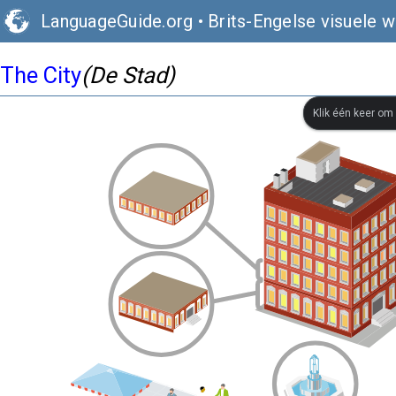
LanguageGuide.org
•
Brits-Engelse visuele 
The City
(De Stad)
Klik één keer om