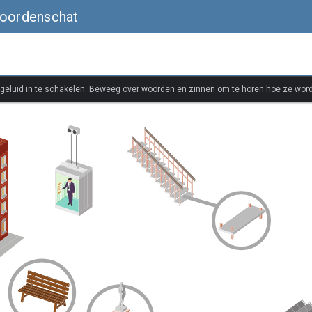
woordenschat
 geluid in te schakelen. Beweeg over woorden en zinnen om te horen hoe ze wor