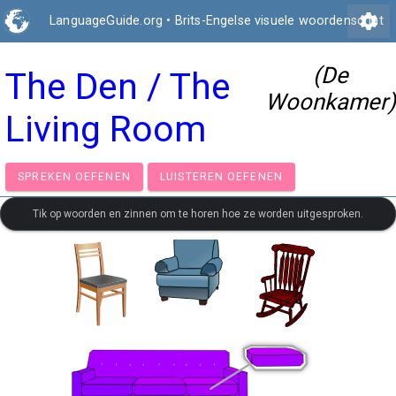
settings
LanguageGuide.org
•
Brits-Engelse visuele woordenschat
(De
The Den / The
Woonkamer)
Living Room
SPREKEN OEFENEN
LUISTEREN OEFENEN
Tik op woorden en zinnen om te horen hoe ze worden uitgesproken.