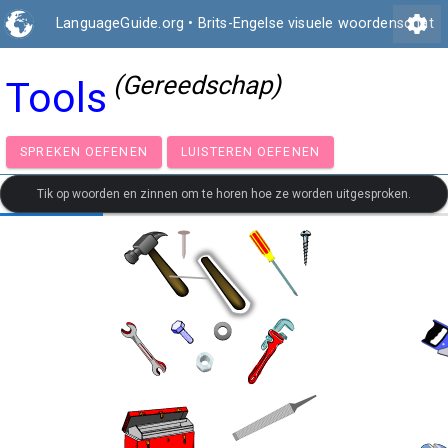
settings
LanguageGuide.org
•
Brits-Engelse visuele woordenschat
(Gereedschap)
Tools
SPREKEN OEFENEN
LUISTEREN OEFENEN
Tik op woorden en zinnen om te horen hoe ze worden uitgesproken.