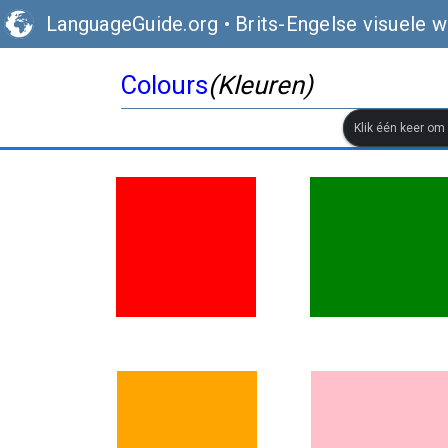
LanguageGuide.org
•
Brits-Engelse visuele 
Colours
(Kleuren)
Klik één keer om