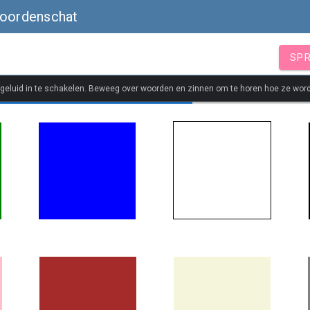
woordenschat
SPR
 geluid in te schakelen. Beweeg over woorden en zinnen om te horen hoe ze wor