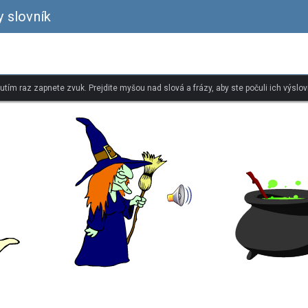
y slovník
nutím raz zapnete zvuk. Prejdite myšou nad slová a frázy, aby ste počuli ich výslov