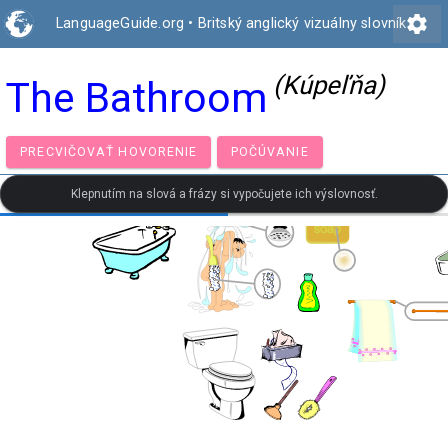
settings
LanguageGuide.org
•
Britský anglický vizuálny slovník
(Kúpeľňa)
The Bathroom
PRECVIČOVAŤ HOVORENIE
POČÚVANIE
Klepnutím na slová a frázy si vypočujete ich výslovnosť.