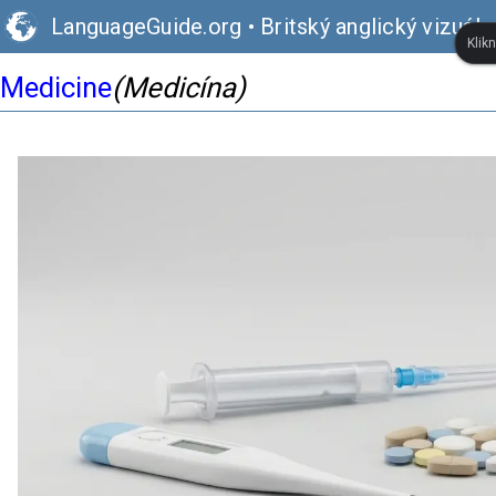
LanguageGuide.org
•
Britský anglický vizuáln
Klik
Medicine
(Medicína)