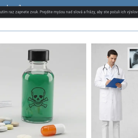
y slovník
nutím raz zapnete zvuk. Prejdite myšou nad slová a frázy, aby ste počuli ich výslov