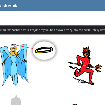
y slovník
nutím raz zapnete zvuk. Prejdite myšou nad slová a frázy, aby ste počuli ich výslov