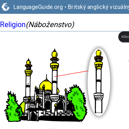
LanguageGuide.org
•
Britský anglický vizuáln
Religion
(Náboženstvo)
Klik