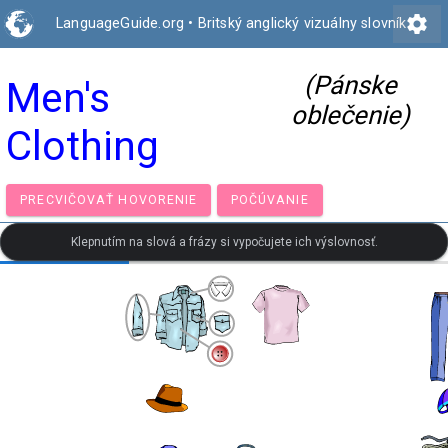
settings
LanguageGuide.org
•
Britský anglický vizuálny slovník
(Pánske
Men's
oblečenie)
Clothing
PRECVIČOVAŤ HOVORENIE
POČÚVANIE
Klepnutím na slová a frázy si vypočujete ich výslovnosť.