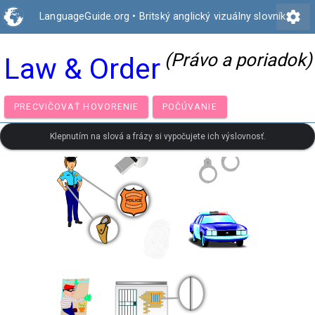
settings
LanguageGuide.org
•
Britský anglický vizuálny slovník
(Právo a poriadok)
Law & Order
PRECVIČOVAŤ HOVORENIE
POČÚVANIE
Klepnutím na slová a frázy si vypočujete ich výslovnosť.