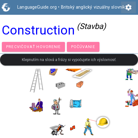
settings
LanguageGuide.org
•
Britský anglický vizuálny slovník
(Stavba)
Construction
PRECVIČOVAŤ HOVORENIE
POČÚVANIE
Klepnutím na slová a frázy si vypočujete ich výslovnosť.