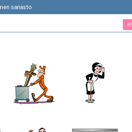
linen sanasto
K