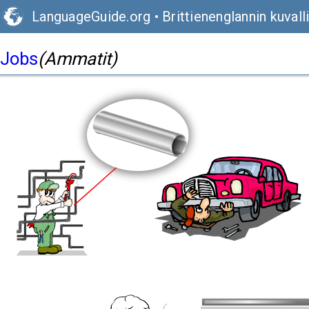
LanguageGuide.org
•
Brittienenglannin kuval
Jobs
(Ammatit)