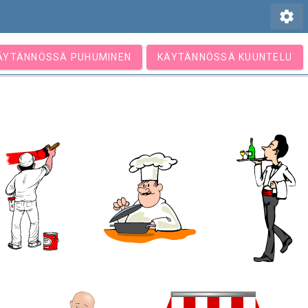
settings
ÄYTÄNNÖSSÄ PUHUMINEN
KÄYTÄNNÖSSÄ KUUNTELU