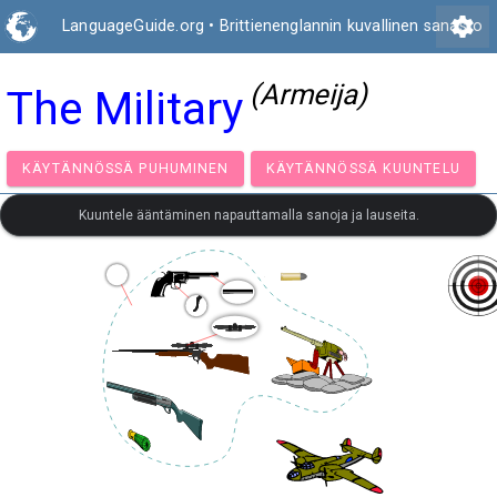
settings
LanguageGuide.org
•
Brittienenglannin kuvallinen sanasto
(Armeija)
The Military
KÄYTÄNNÖSSÄ PUHUMINEN
KÄYTÄNNÖSSÄ KUUNT
Kuuntele ääntäminen napauttamalla sanoja ja lauseita.