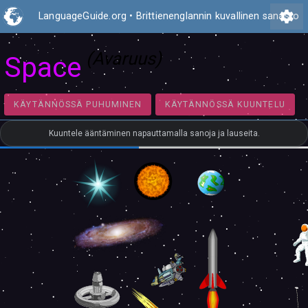
settings
LanguageGuide.org
•
Brittienenglannin kuvallinen sanasto
(Avaruus)
Space
KÄYTÄNNÖSSÄ PUHUMINEN
KÄYTÄNNÖSSÄ KUUNT
Kuuntele ääntäminen napauttamalla sanoja ja lauseita.