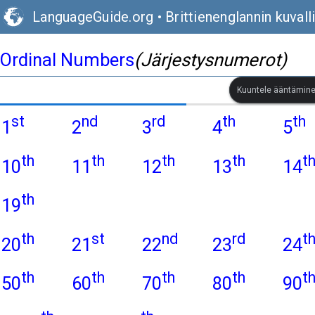
LanguageGuide.org
•
Brittienenglannin kuval
Ordinal Numbers
(Järjestysnumerot)
Kuuntele ääntäminen
st
nd
rd
th
th
1
2
3
4
5
th
th
th
th
t
10
11
12
13
14
th
19
th
st
nd
rd
t
20
21
22
23
24
th
th
th
th
t
50
60
70
80
90