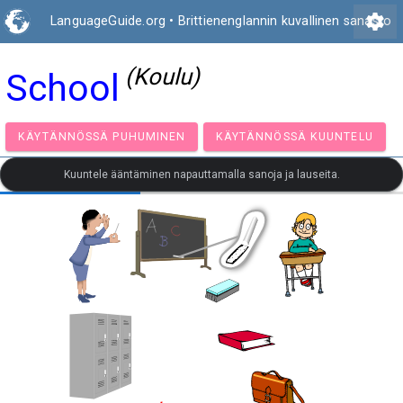
settings
LanguageGuide.org
•
Brittienenglannin kuvallinen sanasto
(Koulu)
School
KÄYTÄNNÖSSÄ PUHUMINEN
KÄYTÄNNÖSSÄ KUUNT
Kuuntele ääntäminen napauttamalla sanoja ja lauseita.