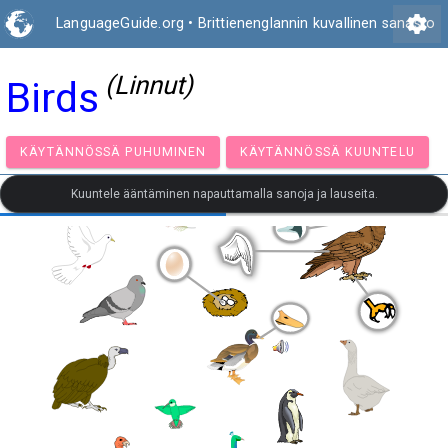
settings
LanguageGuide.org
•
Brittienenglannin kuvallinen sanasto
(Linnut)
Birds
KÄYTÄNNÖSSÄ PUHUMINEN
KÄYTÄNNÖSSÄ KUUNT
Kuuntele ääntäminen napauttamalla sanoja ja lauseita.