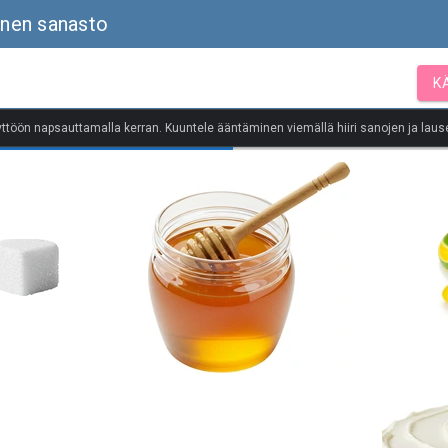
linen sanasto
K
yttöön napsauttamalla kerran. Kuuntele ääntäminen viemällä hiiri sanojen ja lause