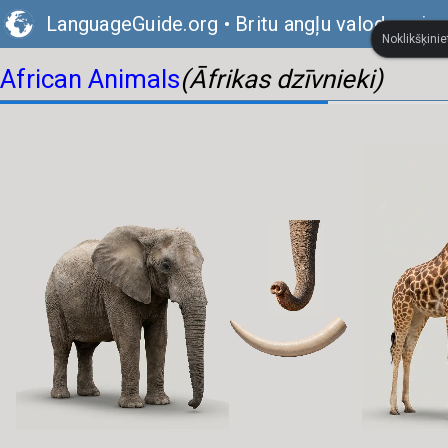
LanguageGuide.org
•
Britu angļu valodas viz
Noklikšķinie
African Animals
(Āfrikas dzīvnieki)