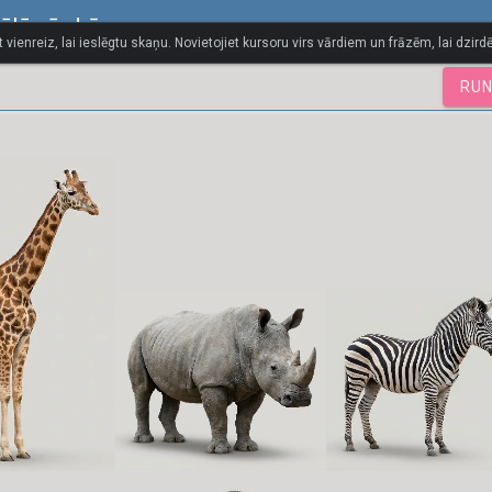
uālā vārdnīca
t vienreiz, lai ieslēgtu skaņu. Novietojiet kursoru virs vārdiem un frāzēm, lai dzirdē
RUN