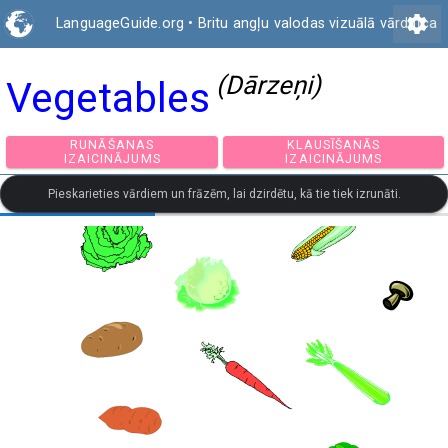
settings
LanguageGuide.org
•
Britu angļu valodas vizuālā vārdnīca
(Dārzeņi)
Vegetables
RUNĀŠANAS
KLAUSĪŠANĀS
IZAICINĀJUMS
IZAICINĀJUMS
Pieskarieties vārdiem un frāzēm, lai dzirdētu, kā tie tiek izrunāti.