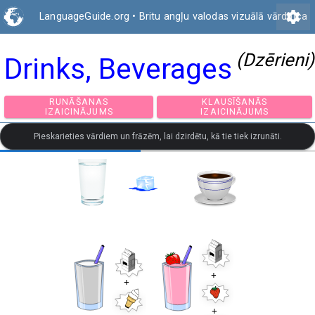
settings
LanguageGuide.org
•
Britu angļu valodas vizuālā vārdnīca
(Dzērieni)
Drinks, Beverages
RUNĀŠANAS
KLAUSĪŠANĀS
IZAICINĀJUMS
IZAICINĀJUMS
Pieskarieties vārdiem un frāzēm, lai dzirdētu, kā tie tiek izrunāti.