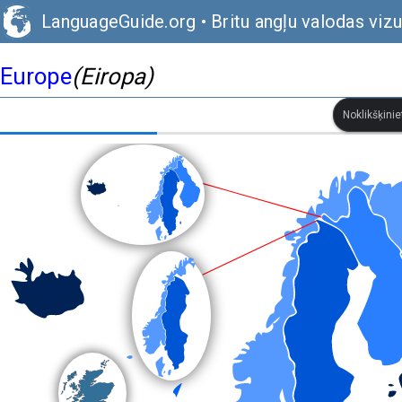
LanguageGuide.org
•
Britu angļu valodas viz
Europe
(Eiropa)
Noklikšķinie