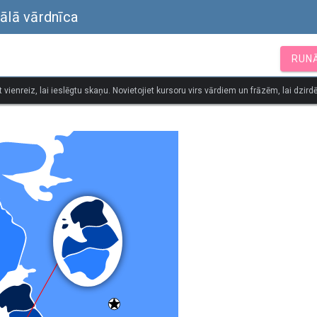
uālā vārdnīca
RUN
t vienreiz, lai ieslēgtu skaņu. Novietojiet kursoru virs vārdiem un frāzēm, lai dzirdē