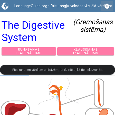
settings
LanguageGuide.org
•
Britu angļu valodas vizuālā vārdnīca
(Gremošanas
The Digestive
sistēma)
System
RUNĀŠANAS
KLAUSĪŠANĀS
IZAICINĀJUMS
IZAICINĀJUMS
Pieskarieties vārdiem un frāzēm, lai dzirdētu, kā tie tiek izrunāti.