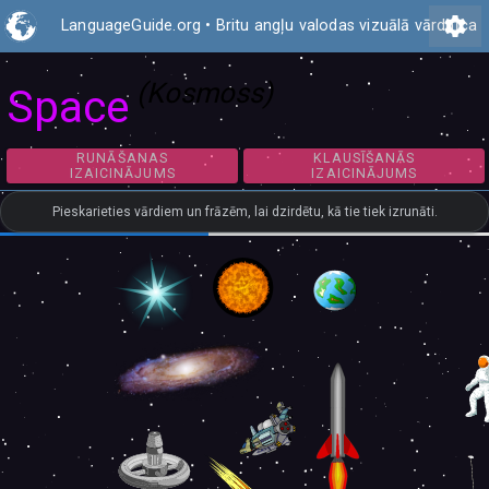
settings
LanguageGuide.org
•
Britu angļu valodas vizuālā vārdnīca
(Kosmoss)
Space
RUNĀŠANAS
KLAUSĪŠANĀS
IZAICINĀJUMS
IZAICINĀJUMS
Pieskarieties vārdiem un frāzēm, lai dzirdētu, kā tie tiek izrunāti.