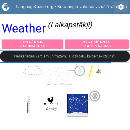
settings
LanguageGuide.org
•
Britu angļu valodas vizuālā vārdnīca
(Laikapstākļi)
Weather
RUNĀŠANAS
KLAUSĪŠANĀS
IZAICINĀJUMS
IZAICINĀJUMS
Pieskarieties vārdiem un frāzēm, lai dzirdētu, kā tie tiek izrunāti.