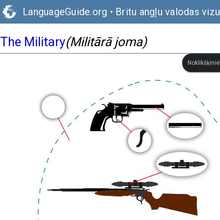
LanguageGuide.org
•
Britu angļu valodas viz
The Military
(Militārā joma)
Noklikšķinie