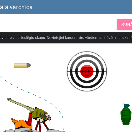
uālā vārdnīca
RUN
t vienreiz, lai ieslēgtu skaņu. Novietojiet kursoru virs vārdiem un frāzēm, lai dzirdē