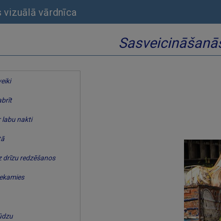
s vizuālā vārdnīca
Sasveicināšanā
eiki
brīt
 labu nakti
tā
z drīzu redzēšanos
iekamies
ūdzu