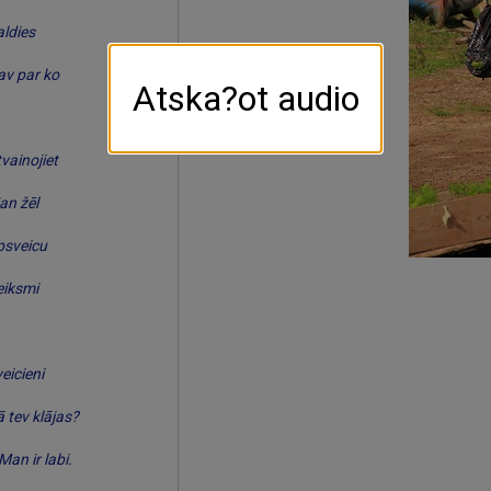
ldies
av par ko
Atska?ot audio
vainojiet
an žēl
psveicu
eiksmi
eicieni
 tev klājas?
Man ir labi.