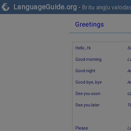
LanguageGuide.org
•
Britu angļu valoda
Greetings
Hello , Hi
Sv
Good morning
La
Good night
Ar
Good-bye, bye
A
See you soon
U
See you later
T
Please
L