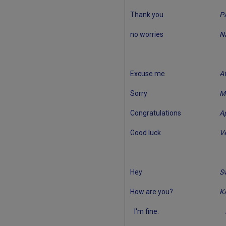
Thank you
Pa
no worries
N
Excuse me
At
Sorry
M
Congratulations
A
Good luck
V
Hey
Sv
How are you?
Kā
I'm fine.