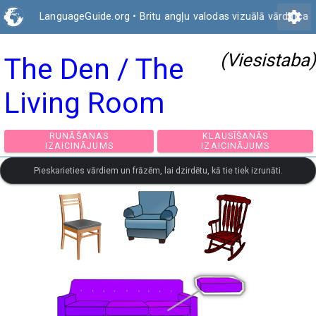
settings
LanguageGuide.org
•
Britu angļu valodas vizuālā vārdnīca
(Viesistaba)
The Den / The
Living Room
RUNĀŠANAS
KLAUSĪŠANĀS
IZAICINĀJUMS
IZAICINĀJUMS
Pieskarieties vārdiem un frāzēm, lai dzirdētu, kā tie tiek izrunāti.