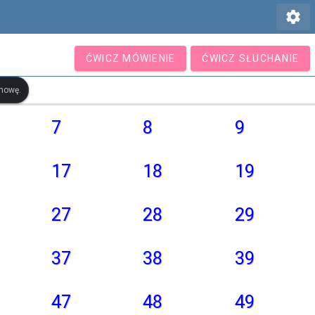
settings
ĆWICZ MÓWIENIE
ĆWICZ SŁUCHANIE
ymowę.
7
8
9
17
18
19
27
28
29
37
38
39
47
48
49