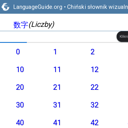
LanguageGuide.org
•
Chiński słownik wizualn
(Liczby)
数字
Klikn
0
1
2
10
11
12
20
21
22
30
31
32
40
41
42