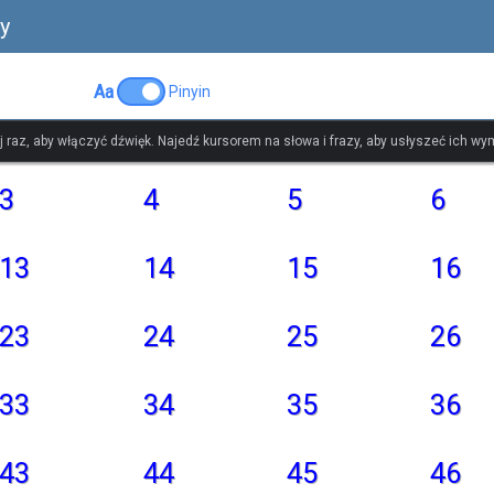
y
Aa
Pinyin
ij raz, aby włączyć dźwięk. Najedź kursorem na słowa i frazy, aby usłyszeć ich w
3
4
5
6
13
14
15
16
23
24
25
26
33
34
35
36
43
44
45
46