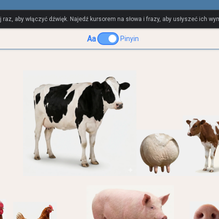
y
ij raz, aby włączyć dźwięk. Najedź kursorem na słowa i frazy, aby usłyszeć ich w
Aa
Pinyin