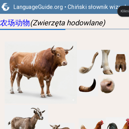
LanguageGuide.org
•
Chiński słownik wizualn
Klikn
农场动物
(Zwierzęta hodowlane)