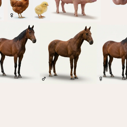
♀
♂
♀