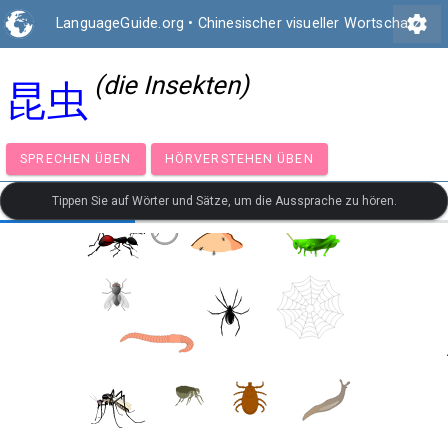
settings
LanguageGuide.org
•
Chinesischer visueller Wortschatz
(die Insekten)
昆虫
SPRECHEN ÜBEN
HÖRVERSTEHEN ÜBEN
Tippen Sie auf Wörter und Sätze, um die Aussprache zu hören.