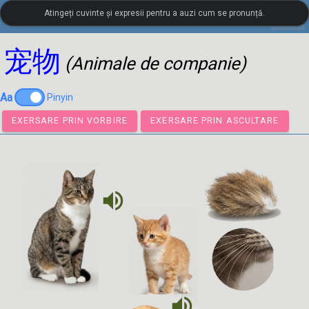
Atingeți cuvinte și expresii pentru a auzi cum se pronunță.
settings
LanguageGuide.org
•
Vocabular vizual în limba chineză
宠物
(Animale de companie)
Aa
Pinyin
EXERSARE PRIN VORBIRE
EXERSARE PRIN ASCULTA
volume_up
volume_up