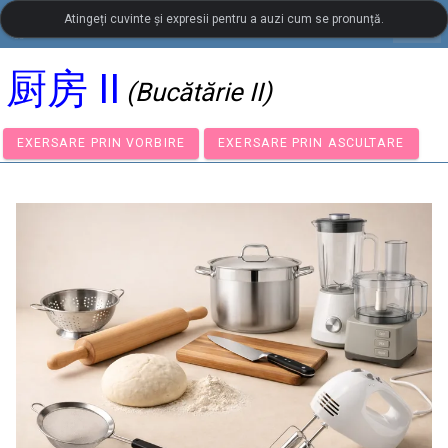
Atingeți cuvinte și expresii pentru a auzi cum se pronunță.
settings
LanguageGuide.org
•
Vocabular vizual în limba chineză
厨房 II
(Bucătărie II)
EXERSARE PRIN VORBIRE
EXERSARE PRIN ASCULTA