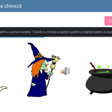
ba chineză
E
 pentru a activa sunetul. Treceți cu mouse-ul peste cuvinte și expresii pentru a au