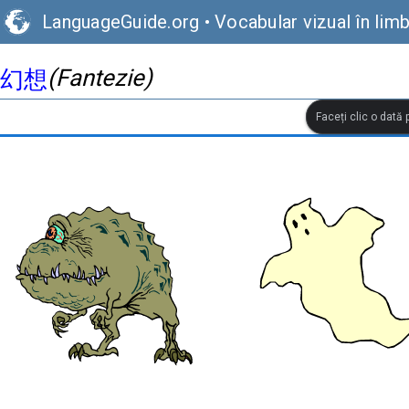
LanguageGuide.org
•
Vocabular vizual în lim
(Fantezie)
幻想
Faceți clic o dată