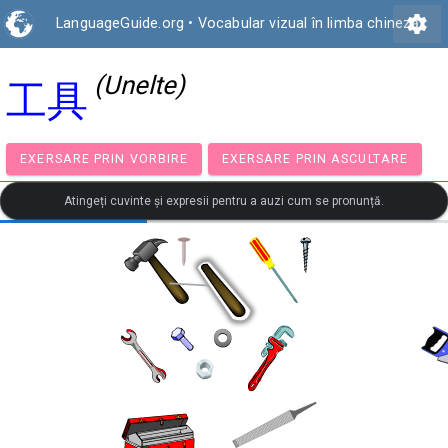
settings
LanguageGuide.org
•
Vocabular vizual în limba chineză
(Unelte)
工具
EXERSARE PRIN VORBIRE
EXERSARE PRIN ASCULTA
Atingeți cuvinte și expresii pentru a auzi cum se pronunță.