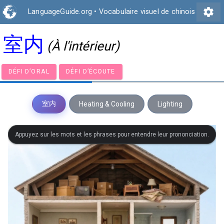
settings
LanguageGuide.org
•
Vocabulaire visuel de chinois
室内
(À l'intérieur)
DÉFI D’ORAL
DÉFI D’ÉCOUTE
室内
Heating & Cooling
Lighting
Appuyez sur les mots et les phrases pour entendre leur prononciation.