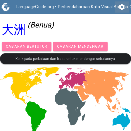
settings
LanguageGuide.org
•
Perbendaharaan Kata Visual Bahasa 
(Benua)
大洲
CABARAN BERTUTUR
CABARAN MENDENGAR
Ketik pada perkataan dan frasa untuk mendengar sebutannya.