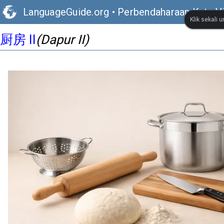
LanguageGuide.org
•
Perbendaharaan Kata Vi
Klik sekali 
厨房 II
(Dapur II)