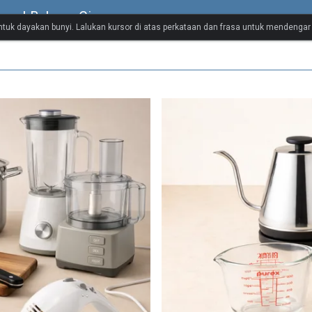
sual Bahasa Cina
untuk dayakan bunyi. Lalukan kursor di atas perkataan dan frasa untuk mendenga