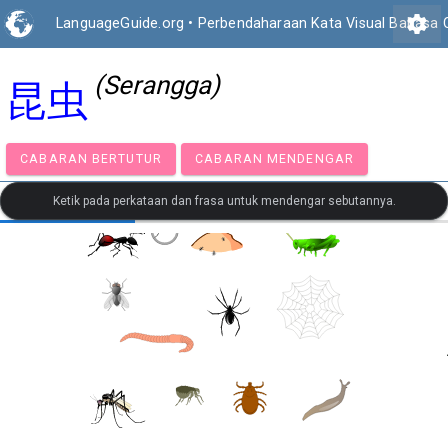
settings
LanguageGuide.org
•
Perbendaharaan Kata Visual Bahasa 
(Serangga)
昆虫
CABARAN BERTUTUR
CABARAN MENDENGAR
Ketik pada perkataan dan frasa untuk mendengar sebutannya.