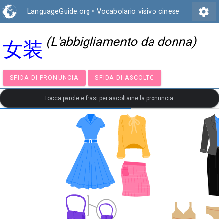
settings
LanguageGuide.org
•
Vocabolario visivo cinese
(L'abbigliamento da donna)
女装
SFIDA DI PRONUNCIA
SFIDA DI ASCOLTO
Tocca parole e frasi per ascoltarne la pronuncia.