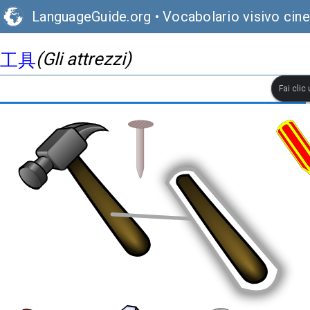
LanguageGuide.org
•
Vocabolario visivo cin
(Gli attrezzi)
工具
Fai clic