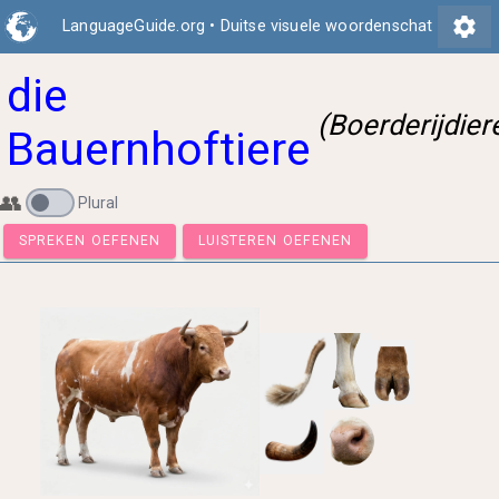
settings
LanguageGuide.org
•
Duitse visuele woordenschat
die
(Boerderijdier
Bauernhoftiere
👥
Plural
SPREKEN OEFENEN
LUISTEREN OEFENEN