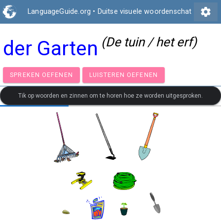
settings
LanguageGuide.org
•
Duitse visuele woordenschat
(De tuin / het erf)
der Garten
SPREKEN OEFENEN
LUISTEREN OEFENEN
Tik op woorden en zinnen om te horen hoe ze worden uitgesproken.