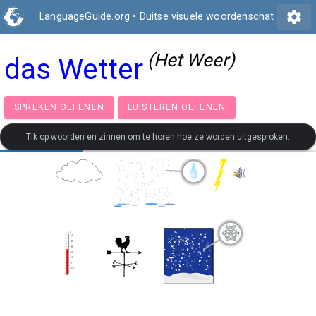
settings
LanguageGuide.org
•
Duitse visuele woordenschat
(Het Weer)
das Wetter
SPREKEN OEFENEN
LUISTEREN OEFENEN
Tik op woorden en zinnen om te horen hoe ze worden uitgesproken.