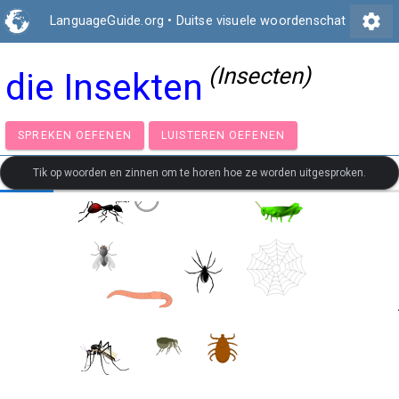
settings
LanguageGuide.org
•
Duitse visuele woordenschat
(Insecten)
die Insekten
SPREKEN OEFENEN
LUISTEREN OEFENEN
Tik op woorden en zinnen om te horen hoe ze worden uitgesproken.